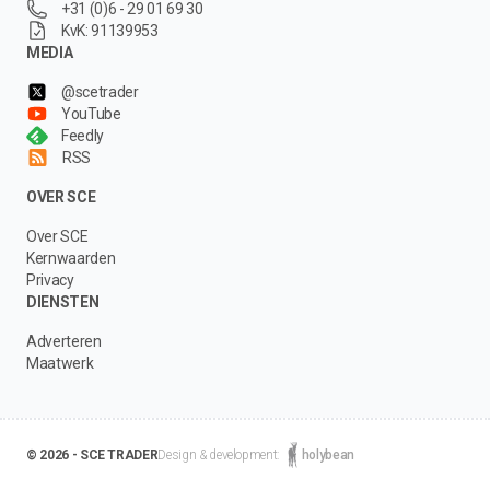
+31 (0)6 - 29 01 69 30
KvK: 91139953
MEDIA
@scetrader
YouTube
Feedly
RSS
OVER SCE
Over SCE
Kernwaarden
Privacy
DIENSTEN
Adverteren
Maatwerk
© 2026 - SCE TRADER
Design & development:
holybean