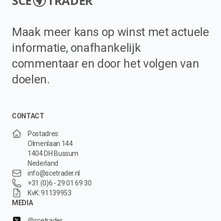
SCE
TRADER
Maak meer kans op winst met actuele
informatie, onafhankelijk
commentaar en door het volgen van
doelen.
CONTACT
Postadres:
Olmenlaan 144
1404 DH Bussum
Nederland
info@scetrader.nl
+31 (0)6 - 29 01 69 30
KvK: 91139953
MEDIA
@scetrader