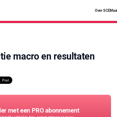
Over SCE
Maa
tie macro en resultaten
g
der met een PRO abonnement