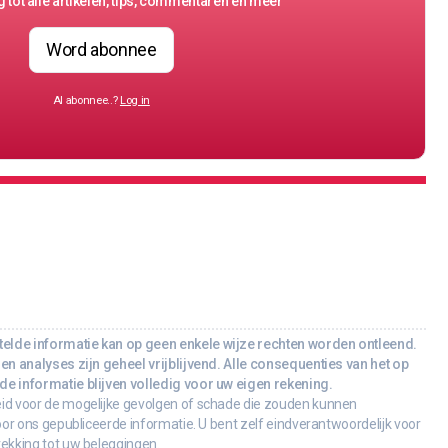
 tot alle artikelen, tips, commentaren en meer
Word abonnee
Al abonnee..?
Log in
lde informatie kan op geen enkele wijze rechten worden ontleend.
en analyses zijn geheel vrijblijvend. Alle consequenties van het op
e informatie blijven volledig voor uw eigen rekening.
id voor de mogelijke gevolgen of schade die zouden kunnen
oor ons gepubliceerde informatie. U bent zelf eindverantwoordelijk voor
rekking tot uw beleggingen.