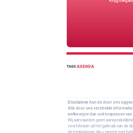
Krijg toegang
TAGS:
AGENDA
Disclaimer
Aan de door ons opgeste
Alle door ons verstrekte informatie 
welke wijze dan ook toepassen van d
Wij aanvaarden geen aansprakelijkhe
voortvloeien uit het gebruik van de d
de beslissingen die u neemt met bet