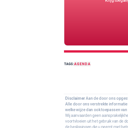
Krijg toegang
TAGS:
AGENDA
Disclaimer
Aan de door ons opgeste
Alle door ons verstrekte informatie 
welke wijze dan ook toepassen van d
Wij aanvaarden geen aansprakelijkhe
voortvloeien uit het gebruik van de d
de beslissingen die u neemt met bet