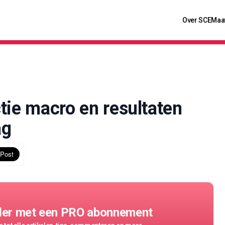
Over SCE
Maa
tie macro en resultaten
ag
der met een PRO abonnement