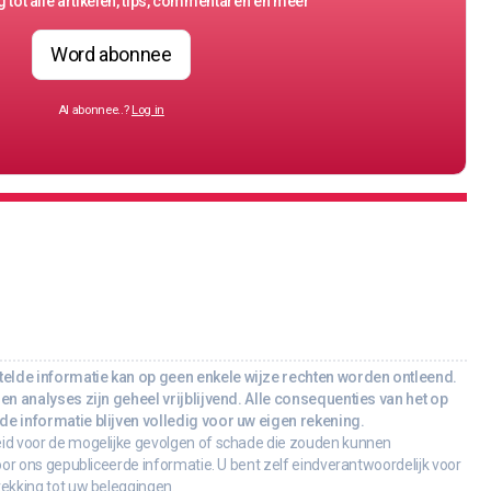
 tot alle artikelen, tips, commentaren en meer
Word abonnee
Al abonnee..?
Log in
lde informatie kan op geen enkele wijze rechten worden ontleend.
en analyses zijn geheel vrijblijvend. Alle consequenties van het op
e informatie blijven volledig voor uw eigen rekening.
id voor de mogelijke gevolgen of schade die zouden kunnen
oor ons gepubliceerde informatie. U bent zelf eindverantwoordelijk voor
rekking tot uw beleggingen.