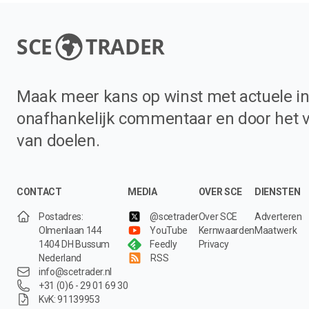
SCE
TRADER
Maak meer kans op winst met actuele in
onafhankelijk commentaar en door het 
van doelen.
CONTACT
MEDIA
OVER SCE
DIENSTEN
Postadres:
@scetrader
Over SCE
Adverteren
Olmenlaan 144
YouTube
Kernwaarden
Maatwerk
1404 DH Bussum
Feedly
Privacy
Nederland
RSS
info@scetrader.nl
+31 (0)6 - 29 01 69 30
KvK: 91139953