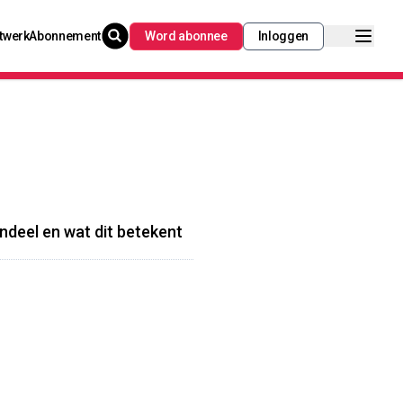
twerk
Abonnement
Word abonnee
Inloggen
andeel en wat dit betekent