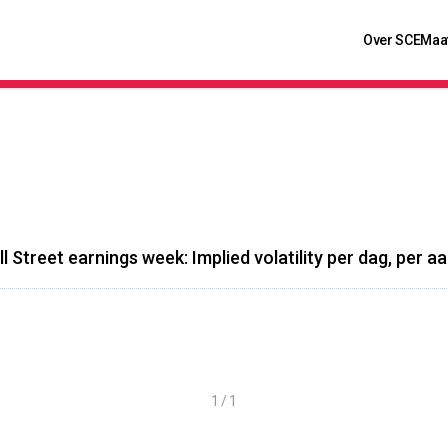
Over SCE
Maa
l Street earnings week: Implied volatility per dag, per a
1 / 1