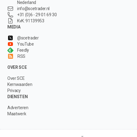
Nederland
info@scetrader.nl
+31 (0)6 - 29 01 69 30
KvK: 91139953
MEDIA
@scetrader
YouTube
Feedly
RSS
OVER SCE
Over SCE
Kernwaarden
Privacy
DIENSTEN
Adverteren
Maatwerk