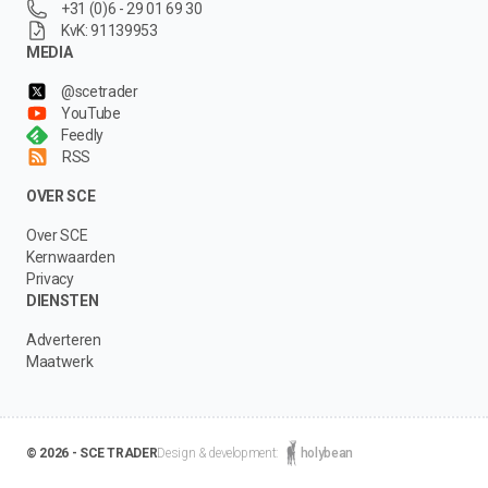
+31 (0)6 - 29 01 69 30
KvK: 91139953
MEDIA
@scetrader
YouTube
Feedly
RSS
OVER SCE
Over SCE
Kernwaarden
Privacy
DIENSTEN
Adverteren
Maatwerk
© 2026 - SCE TRADER
Design & development:
holybean