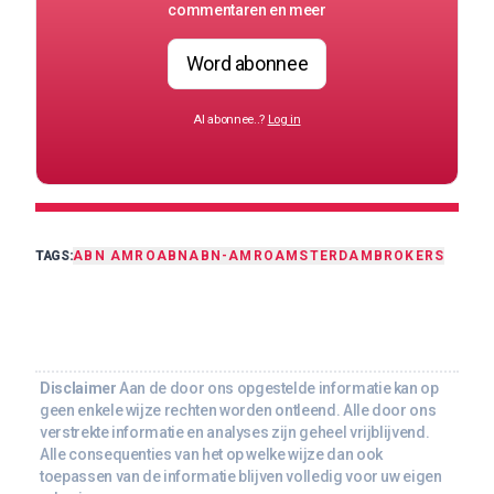
commentaren en meer
Word abonnee
Al abonnee..?
Log in
TAGS:
ABN AMRO
ABN
ABN-AMRO
AMSTERDAM
BROKERS
Disclaimer
Aan de door ons opgestelde informatie kan op
geen enkele wijze rechten worden ontleend. Alle door ons
verstrekte informatie en analyses zijn geheel vrijblijvend.
Alle consequenties van het op welke wijze dan ook
toepassen van de informatie blijven volledig voor uw eigen