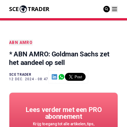
SCE
TRADER
ABN AMRO
* ABN AMRO: Goldman Sachs zet
het aandeel op sell
SCE TRADER
12 DEC. 2024 - 08:47
Lees verder met een PRO
abonnement
Krijg toegang tot alle artikelen, tips,