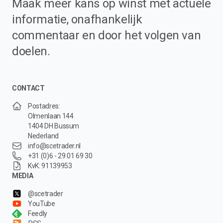
Maak meer kans op winst met actuele
informatie, onafhankelijk
commentaar en door het volgen van
doelen.
CONTACT
Postadres:
Olmenlaan 144
1404 DH Bussum
Nederland
info@scetrader.nl
+31 (0)6 - 29 01 69 30
KvK: 91139953
MEDIA
@scetrader
YouTube
Feedly