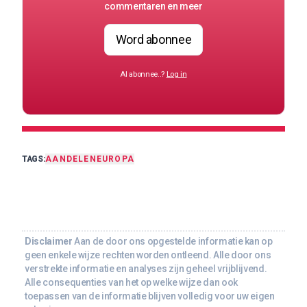
commentaren en meer
Word abonnee
Al abonnee..?
Log in
TAGS:
AANDELEN
EUROPA
Disclaimer
Aan de door ons opgestelde informatie kan op
geen enkele wijze rechten worden ontleend. Alle door ons
verstrekte informatie en analyses zijn geheel vrijblijvend.
Alle consequenties van het op welke wijze dan ook
toepassen van de informatie blijven volledig voor uw eigen