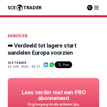
SCE
TRADER
AANDELEN
➡️ Verdeeld tot lagere start
aandelen Europa voorzien
SCE TRADER
24 JUN. 2026 - 06:21
Lees verder met een PRO
abonnement
Krijg toegang tot alle artikelen, tips,