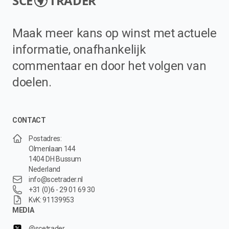
SCE
TRADER
Maak meer kans op winst met actuele
informatie, onafhankelijk
commentaar en door het volgen van
doelen.
CONTACT
Postadres:
Olmenlaan 144
1404 DH Bussum
Nederland
info@scetrader.nl
+31 (0)6 - 29 01 69 30
KvK: 91139953
MEDIA
@scetrader