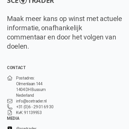
SCE
TRADER
Maak meer kans op winst met actuele
informatie, onafhankelijk
commentaar en door het volgen van
doelen.
CONTACT
Postadres:
Olmenlaan 144
1404 DH Bussum
Nederland
info@scetrader.nl
+31 (0)6 - 29 01 69 30
KvK: 91139953
MEDIA
@scetrader