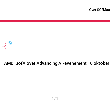
Over SCE
Maa
ER
AMD: BofA over Advancing AI-evenement 10 oktober 
1 / 1