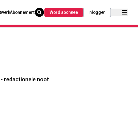
twerk
Abonnement
Word abonnee
Inloggen
- redactionele noot