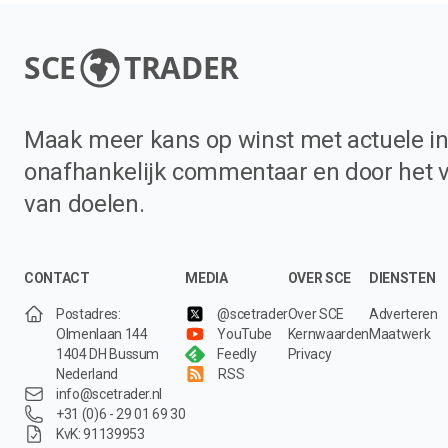
SCE
TRADER
Maak meer kans op winst met actuele in
onafhankelijk commentaar en door het 
van doelen.
CONTACT
MEDIA
OVER SCE
DIENSTEN
Postadres:
@scetrader
Over SCE
Adverteren
Olmenlaan 144
YouTube
Kernwaarden
Maatwerk
1404 DH Bussum
Feedly
Privacy
Nederland
RSS
info@scetrader.nl
+31 (0)6 - 29 01 69 30
KvK: 91139953