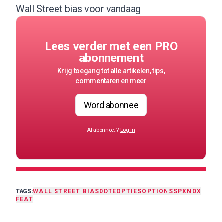
Wall Street bias voor vandaag
Lees verder met een PRO
abonnement
Krijg toegang tot alle artikelen, tips,
commentaren en meer
Word abonnee
Al abonnee..?
Log in
TAGS:
WALL STREET BIAS
0DTE
OPTIES
OPTIONS
SPX
NDX
FEAT