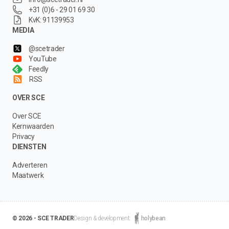
+31 (0)6 - 29 01 69 30
KvK: 91139953
MEDIA
@scetrader
YouTube
Feedly
RSS
OVER SCE
Over SCE
Kernwaarden
Privacy
DIENSTEN
Adverteren
Maatwerk
© 2026 - SCE TRADER
Design & development:
holybean