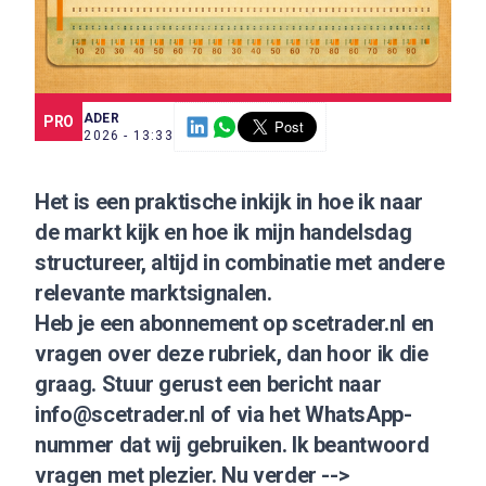
SCE TRADER
PRO
7 JUL. 2026 - 13:33
Het is een praktische inkijk in hoe ik naar
de markt kijk en hoe ik mijn handelsdag
structureer, altijd in combinatie met andere
relevante marktsignalen.
Heb je een abonnement op scetrader.nl en
vragen over deze rubriek, dan hoor ik die
graag. Stuur gerust een bericht naar
info@scetrader.nl
of via het WhatsApp-
nummer dat wij gebruiken. Ik beantwoord
vragen met plezier. Nu verder -->