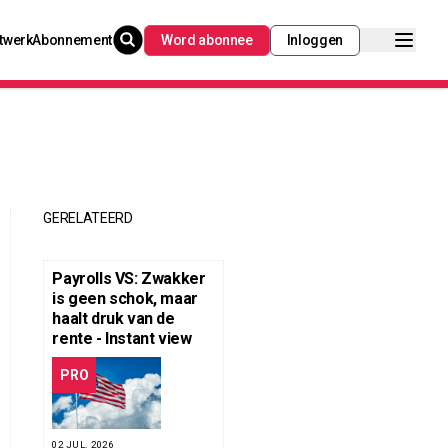
twerk
Abonnement
Word abonnee
Inloggen
GERELATEERD
Payrolls VS: Zwakker
is geen schok, maar
haalt druk van de
rente - Instant view
PRO
02 JUL. 2026