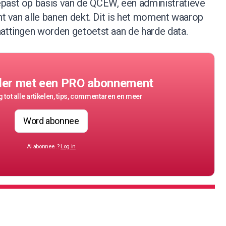
past op basis van de QCEW, een administratieve
ent van alle banen dekt. Dit is het moment waarop
hattingen worden getoetst aan de harde data.
der met een PRO abonnement
 tot alle artikelen, tips, commentaren en meer
Word abonnee
Al abonnee..?
Log in