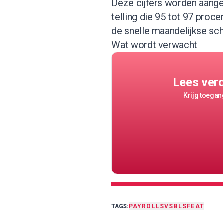
Deze cijfers worden aange
telling die 95 tot 97 proc
de snelle maandelijkse sc
Wat wordt verwacht
Lees ver
Krijg toegang
TAGS:
PAYROLLS
VS
BLS
FEAT