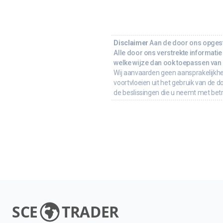
Disclaimer
Aan de door ons opgeste
Alle door ons verstrekte informatie 
welke wijze dan ook toepassen van d
Wij aanvaarden geen aansprakelijkhe
voortvloeien uit het gebruik van de d
de beslissingen die u neemt met bet
SCE
TRADER