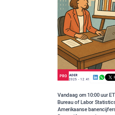
SCE TRADER
PRO
9 SEP. 2025 - 12:41
Vandaag om 10:00 uur ET 
Bureau of Labor Statistics
Amerikaanse banencijfer