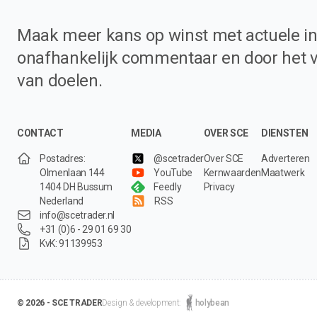
Maak meer kans op winst met actuele in
onafhankelijk commentaar en door het 
van doelen.
CONTACT
MEDIA
OVER SCE
DIENSTEN
Postadres:
@scetrader
Over SCE
Adverteren
Olmenlaan 144
YouTube
Kernwaarden
Maatwerk
1404 DH Bussum
Feedly
Privacy
Nederland
RSS
info@scetrader.nl
+31 (0)6 - 29 01 69 30
KvK: 91139953
© 2026 - SCE TRADER
Design & development:
holybean