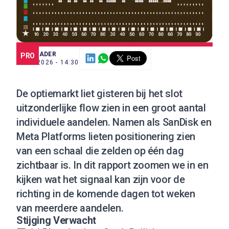
SCE TRADER
PRO
5 MEI 2026 - 14:30
De optiemarkt liet gisteren bij het slot
uitzonderlijke flow zien in een groot aantal
individuele aandelen. Namen als SanDisk en
Meta Platforms lieten positionering zien
van een schaal die zelden op één dag
zichtbaar is. In dit rapport zoomen we in en
kijken wat het signaal kan zijn voor de
richting in de komende dagen tot weken
van meerdere aandelen.
Stijging Verwacht