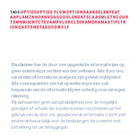
TAGS:
OPTIES
OPTIES FLOW
OPTIONS
AANDELEN
FEAT
AAPL
AMZN
NOK
NVDA
GOOGL
SNDK
TSLA
ASML
ETN
COHR
TSM
NBIS
INTC
TEVA
MRVL
ORCL
$DRAM
DRAM
AXTI
PLTR
IONQ
ASTS
META
DDOG
WOLF
Disclaimer
Aan de door ons opgestelde informatie kan op
geen enkele wijze rechten worden ontleend. Alle door ons
verstrekte informatie en analyses zijn geheel vrijblijvend.
Alle consequenties van het op welke wijze dan ook
toepassen van de informatie blijven volledig voor uw eigen
rekening.
Wij aanvaarden geen aansprakelijkheid voor de mogelijke
gevolgen of schade die zouden kunnen voortvloeien uit het
gebruik van de door ons gepubliceerde informatie. U bent zelf
eindverantwoordelijk voor de beslissingen die u neemt met
betrekking tot uw beleggingen.