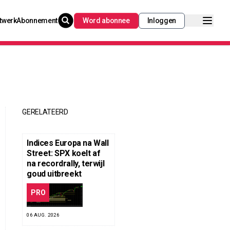
twerk
Abonnement
Word abonnee
Inloggen
GERELATEERD
Indices Europa na Wall
Street: SPX koelt af
na recordrally, terwijl
goud uitbreekt
PRO
06 AUG. 2026