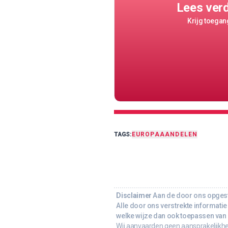
Lees ver
Krijg toegang
TAGS:
EUROPA
AANDELEN
Disclaimer
Aan de door ons opgeste
Alle door ons verstrekte informatie 
welke wijze dan ook toepassen van d
Wij aanvaarden geen aansprakelijkhe