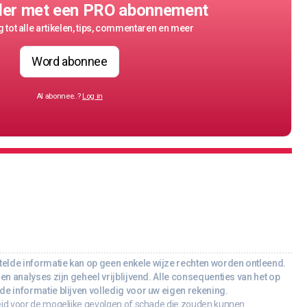
der met een PRO abonnement
 tot alle artikelen, tips, commentaren en meer
Word abonnee
Al abonnee..?
Log in
lde informatie kan op geen enkele wijze rechten worden ontleend.
en analyses zijn geheel vrijblijvend. Alle consequenties van het op
e informatie blijven volledig voor uw eigen rekening.
id voor de mogelijke gevolgen of schade die zouden kunnen