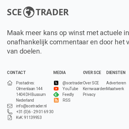
SCE
TRADER
Maak meer kans op winst met actuele in
onafhankelijk commentaar en door het 
van doelen.
CONTACT
MEDIA
OVER SCE
DIENSTEN
Postadres:
@scetrader
Over SCE
Adverteren
Olmenlaan 144
YouTube
Kernwaarden
Maatwerk
1404 DH Bussum
Feedly
Privacy
Nederland
RSS
info@scetrader.nl
+31 (0)6 - 29 01 69 30
KvK: 91139953