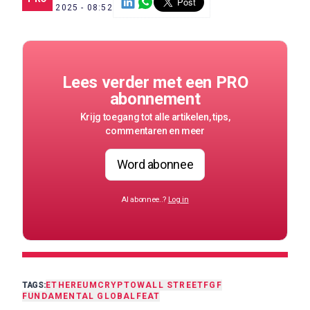
8 AUG. 2025 - 08:52
Lees verder met een PRO
abonnement
Krijg toegang tot alle artikelen, tips,
commentaren en meer
Word abonnee
Al abonnee..?
Log in
TAGS:
ETHEREUM
CRYPTO
WALL STREET
FGF
FUNDAMENTAL GLOBAL
FEAT