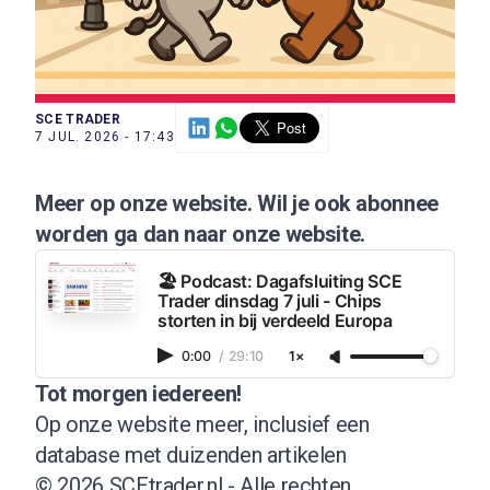
SCE TRADER
7 JUL. 2026 - 17:43
Meer op onze website
. Wil je ook
abonnee
worden ga dan naar onze
website
.
🏖️ Podcast: Dagafsluiting SCE
Trader dinsdag 7 juli - Chips
storten in bij verdeeld Europa
0:00
/
29:10
1×
Tot morgen iedereen!
Op onze website meer, inclusief een
database met duizenden artikelen
© 2026 SCEtrader.nl - Alle rechten