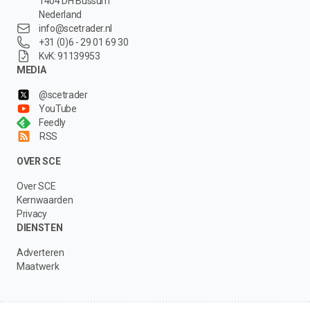
1404 DH Bussum
Nederland
info@scetrader.nl
+31 (0)6 - 29 01 69 30
KvK: 91139953
MEDIA
@scetrader
YouTube
Feedly
RSS
OVER SCE
Over SCE
Kernwaarden
Privacy
DIENSTEN
Adverteren
Maatwerk