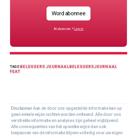
Word abonnee
Al abonnee..?
Log in
TAGS:
BELEGGERS JOURNAAL
BELEGGERSJOURNAAL
FEAT
Disclaimer
Aan de door ons opgestelde informatie kan op
geen enkele wijze rechten worden ontleend. Alle door ons
verstrekte informatie en analyses zijn geheel vrijblijvend.
Alle consequenties van het op welke wijze dan ook
toepassen van de informatie blijven volledig voor uw eigen