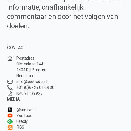
informatie, onafhankelijk
commentaar en door het volgen van
doelen.
CONTACT
Postadres:
Olmenlaan 144
1404 DH Bussum
Nederland
info@scetrader.nl
+31 (0)6 - 29 01 69 30
KvK: 91139953
MEDIA
@scetrader
YouTube
Feedly
RSS