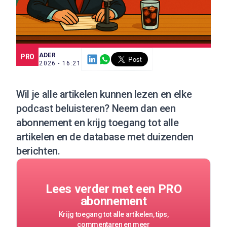
SCE TRADER
PRO
7 JUL. 2026 - 16:21
Wil je alle artikelen kunnen lezen en elke
podcast beluisteren?
Neem dan een
abonnement
en krijg toegang tot alle
artikelen en de database met duizenden
berichten.
Lees verder met een PRO
abonnement
Krijg toegang tot alle artikelen, tips,
commentaren en meer