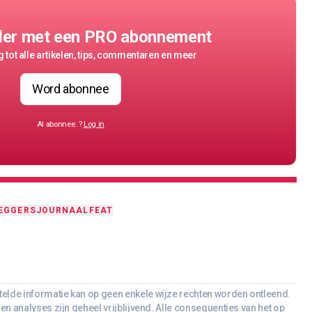
der met een PRO abonnement
 tot alle artikelen, tips, commentaren en meer
Word abonnee
Al abonnee..?
Log in
EGGERSJOURNAAL
FEAT
lde informatie kan op geen enkele wijze rechten worden ontleend.
en analyses zijn geheel vrijblijvend. Alle consequenties van het op