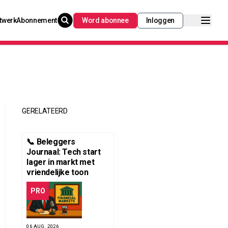
twerk
Abonnement
Word abonnee
Inloggen
GERELATEERD
📞 Beleggers
Journaal: Tech start
lager in markt met
vriendelijke toon
PRO
06 AUG. 2026