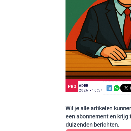
SCE TRADER
PRO
7 JUL. 2026 - 10:54
Wil je alle artikelen kunn
een abonnement
en krijg
duizenden berichten.