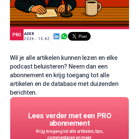
SCE TRADER
PRO
7 JUL. 2026 - 15:42
Wil je alle artikelen kunnen lezen en elke
podcast beluisteren?
Neem dan een
abonnement
en krijg toegang tot alle
artikelen en de database met duizenden
berichten.
Lees verder met een PRO
abonnement
Krijg toegang tot alle artikelen, tips,
commentaren en meer