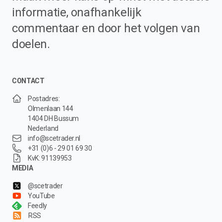
informatie, onafhankelijk
commentaar en door het volgen van
doelen.
CONTACT
Postadres:
Olmenlaan 144
1404 DH Bussum
Nederland
info@scetrader.nl
+31 (0)6 - 29 01 69 30
KvK: 91139953
MEDIA
@scetrader
YouTube
Feedly
RSS