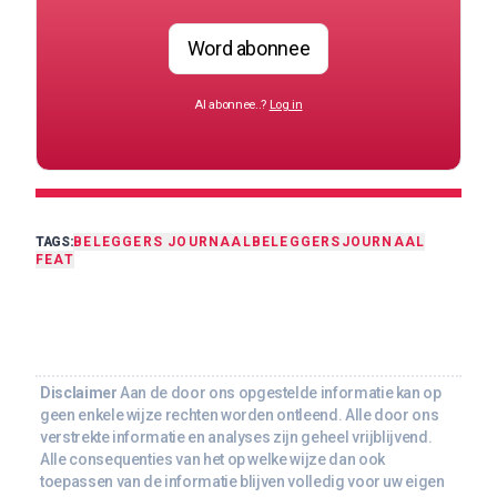
Word abonnee
Al abonnee..?
Log in
TAGS:
BELEGGERS JOURNAAL
BELEGGERSJOURNAAL
FEAT
Disclaimer
Aan de door ons opgestelde informatie kan op
geen enkele wijze rechten worden ontleend. Alle door ons
verstrekte informatie en analyses zijn geheel vrijblijvend.
Alle consequenties van het op welke wijze dan ook
toepassen van de informatie blijven volledig voor uw eigen