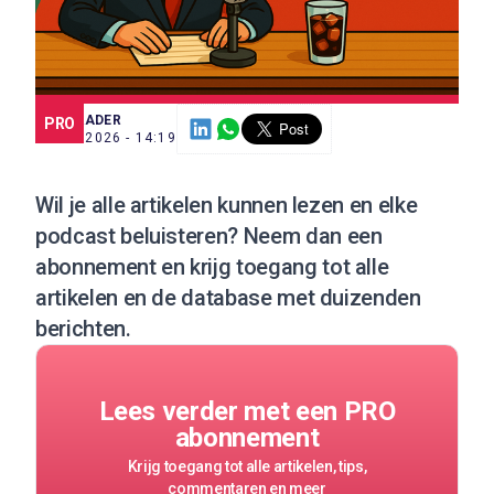
SCE TRADER
PRO
7 JUL. 2026 - 14:19
Wil je alle artikelen kunnen lezen en elke
podcast beluisteren?
Neem dan een
abonnement
en krijg toegang tot alle
artikelen en de database met duizenden
berichten.
Lees verder met een PRO
abonnement
Krijg toegang tot alle artikelen, tips,
commentaren en meer