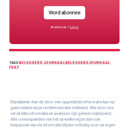
Word abonnee
Al abonnee..?
Log in
TAGS:
BELEGGERS JOURNAAL
BELEGGERSJOURNAAL
FEAT
Disclaimer
Aan de door ons opgestelde informatie kan op
geen enkele wijze rechten worden ontleend. Alle door ons
verstrekte informatie en analyses zijn geheel vrijblijvend.
Alle consequenties van het op welke wijze dan ook
toepassen van de informatie blijven volledig voor uw eigen