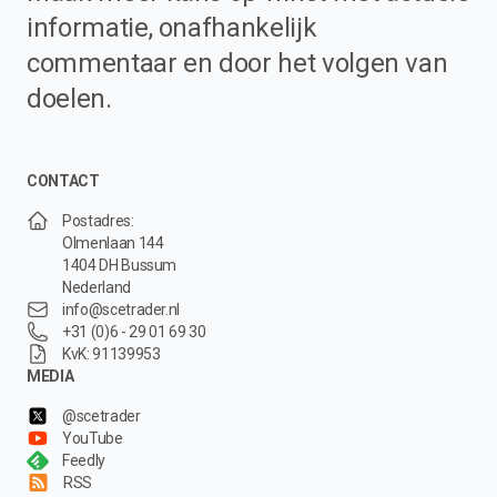
informatie, onafhankelijk
commentaar en door het volgen van
doelen.
CONTACT
Postadres:
Olmenlaan 144
1404 DH Bussum
Nederland
info@scetrader.nl
+31 (0)6 - 29 01 69 30
KvK: 91139953
MEDIA
@scetrader
YouTube
Feedly
RSS