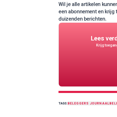
Wil je alle artikelen kunn
een abonnement
en krijg
duizenden berichten.
Lees ver
Krijg toegang
TAGS:
BELEGGERS JOURNAAL
BEL