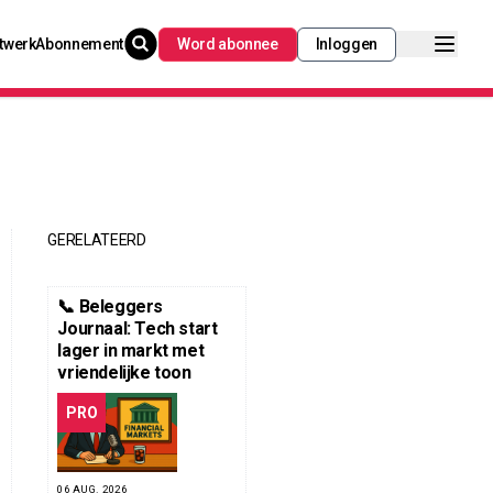
twerk
Abonnement
Word abonnee
Inloggen
GERELATEERD
📞 Beleggers
Journaal: Tech start
lager in markt met
vriendelijke toon
PRO
06 AUG. 2026