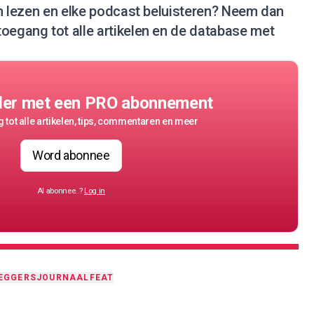
en lezen en elke podcast beluisteren?
Neem dan
 toegang tot alle artikelen en de database met
der met een PRO abonnement
 tot alle artikelen, tips, commentaren en meer
Word abonnee
Al abonnee..?
Log in
EGGERSJOURNAAL
FEAT