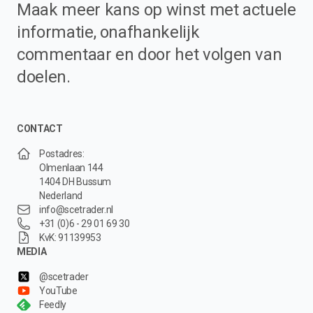
Maak meer kans op winst met actuele
informatie, onafhankelijk
commentaar en door het volgen van
doelen.
CONTACT
Postadres:
Olmenlaan 144
1404 DH Bussum
Nederland
info@scetrader.nl
+31 (0)6 - 29 01 69 30
KvK: 91139953
MEDIA
@scetrader
YouTube
Feedly