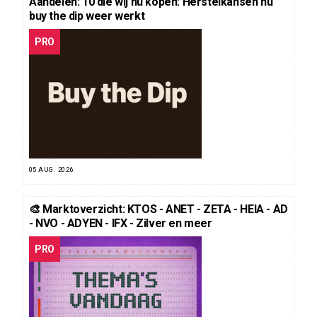
Aandelen: 10 die wij nu kopen: Herstelkansen nu
buy the dip weer werkt
PRO
05 AUG. 2026
🎨 Marktoverzicht: KTOS - ANET - ZETA - HEIA - AD
- NVO - ADYEN - IFX - Zilver en meer
PRO