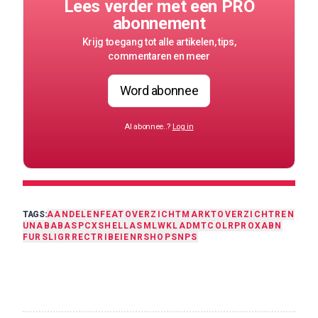
Lees verder met een PRO
abonnement
Krijg toegang tot alle artikelen, tips,
commentaren en meer
Word abonnee
Al abonnee..?
Log in
TAGS:
AANDELEN
FEAT
OVERZICHT
MARKTOVERZICHT
REN
UNA
BABA
SPCX
SHELL
ASML
WKL
AD
MT
COLR
PROX
ABN
FUR
SLIGR
RECT
RI
BEI
ENR
SHOP
SNPS