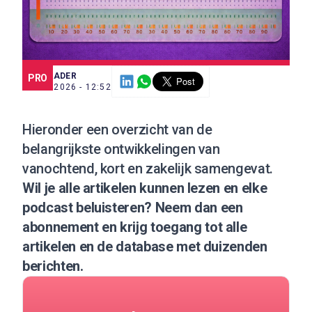
SCE TRADER
PRO
7 JUL. 2026 - 12:52
Hieronder een overzicht van de
belangrijkste ontwikkelingen van
vanochtend, kort en zakelijk samengevat.
Wil je alle artikelen kunnen lezen en elke
podcast beluisteren?
Neem dan een
abonnement
en krijg toegang tot alle
artikelen en de database met duizenden
berichten.